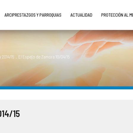
ARCIPRESTAZGOS Y PARROQUIAS
ACTUALIDAD
PROTECCIÓN AL 
 2014/15
.
El Espejo de Zamora 10/04/15
014/15