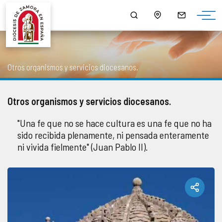
¿QUIÉNES SOMOS?
MONS. FERNANDO VALERA SÁNCHEZ
ORGANIGRAMA
HORARIO DE MISAS
NOTICIAS
HISTORIA
DOCUMENTOS
CONSEJOS DIOCESANOS
ARCIPRESTAZGOS
PUBLICACIONES
Otros organismos y servicios diocesanos.
EPISCOPOLOGIO
MULTIMEDIA
CURIA DIOCESANA
LISTADO DE NUESTRAS PARROQUIAS
SALUS
Otros organismos y servicios diocesanos.
DATOS ESTADÍSTICOS
DELEGACIONES EPISCOPALES
CAPELLANÍAS
LECTURA DEL DÍA
"Una fe que no se hace cultura es una fe que no ha
sido recibida plenamente, ni pensada enteramente
NORMATIVA DIOCESANA
CABILDO CATEDRAL
CAMPAÑAS
ni vivida fielmente" (Juan Pablo II).
MONUMENTOS BIC - BIEN DE INTERÉS CULTURAL
SEMINARIOS DIOCESANOS
AGENDA
PATRIMONIO ROBADO
OTROS ORGANISMOS Y SERVICIOS DIOCESANOS
DESCARGAS
CÓDIGO DE CONDUCTA
ENSEÑANZA
ENLACES DE INTERÉS