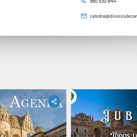
980 530 644
catedral@diocesisdeza