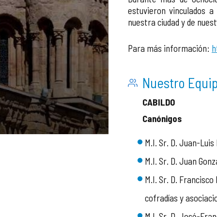
estuvieron vinculados a 
nuestra ciudad y de nuest
Para más información:
h
Nuestro Equi
CABILDO
Canónigos
M.I. Sr. D. Juan-Lui
M.I. Sr. D. Juan Gon
M.I. Sr. D. Francisco
cofradías y asociaci
M.I. Sr. D. José-Fr