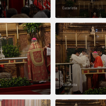
a
Eucaristía
a
Eucaristía