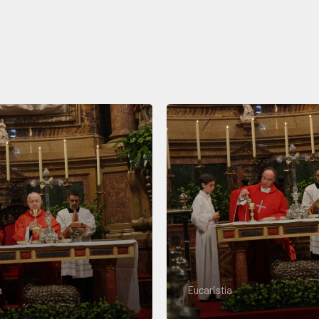
a
Eucaristía