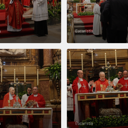
a
Eucaristía
a
Eucaristía