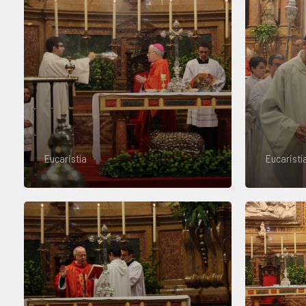
Eucaristía
Eucaristí