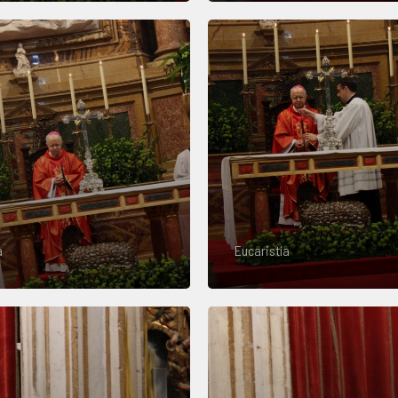
a
Eucaristía