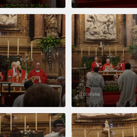
a
Eucaristía