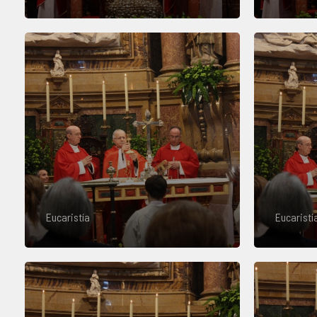
Eucaristía
Eucaristí