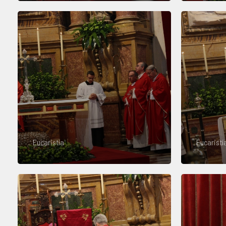
Eucaristía
Eucaristí