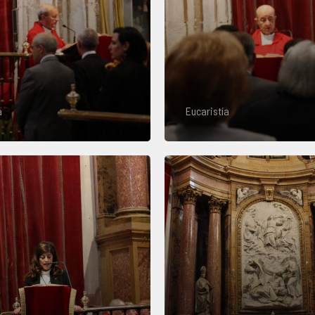
a
Eucaristía