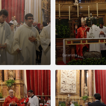
a
Eucaristía