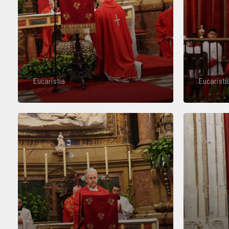
Eucaristía
Eucaristí