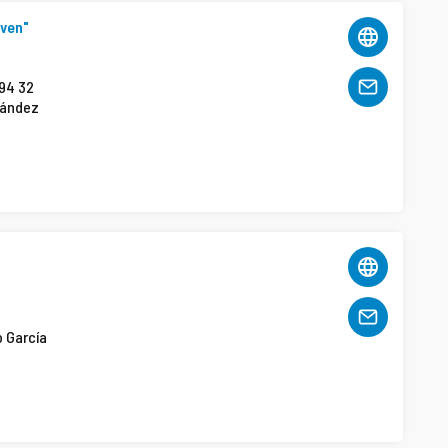
ven"
 94 32
nández
o García