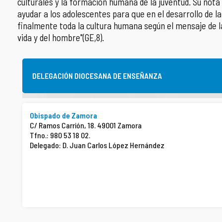
culturales y la formación humana de la juventud. Su nota 
ayudar a los adolescentes para que en el desarrollo de l
COMPLIANCE
PASTORAL SAMARITANA
IMÁGENES
finalmente toda la cultura humana según el mensaje de la
vida y del hombre"(GE,8).
DOCTRINA DE LA IGLESIA
CENTROS SOCIALES
VÍDEOS
PORTAL DE TRANSPARENCIA
APOSTOLADO SEGLAR
AUDIOS
DELEGACIÓN DIOCESANA DE ENSEÑANZA
RENDICIÓN CUENTAS ENTIDADES RELIGIOSAS
VIDA CONSAGRADA
Obispado de Zamora
PREGUNTAS FRECUENTES
C/ Ramos Carrión, 18. 49001 Zamora
Tfno.: 980 53 18 02.
Delegado: D. Juan Carlos López Hernández