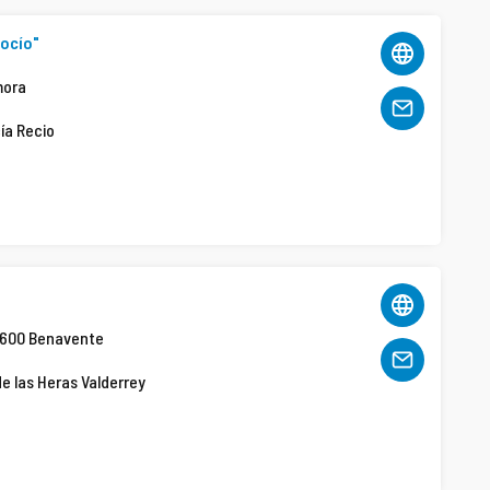
Rocío"
mora
cía Recio
49600 Benavente
de las Heras Valderrey