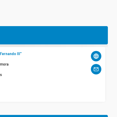
Fernando III"
amora
os