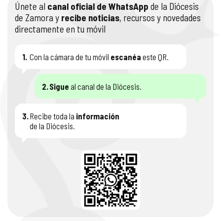
Únete al
canal oficial de WhatsApp
de la Diócesis
de Zamora y
recibe noticias
, recursos y novedades
COMPLIANCE
PASTORAL SAMARITANA
IMÁGENES
directamente en tu móvil
DOCTRINA DE LA IGLESIA
CENTROS SOCIALES
VÍDEOS
1.
Con la cámara de tu móvil
escanéa
este QR.
PORTAL DE TRANSPARENCIA
APOSTOLADO SEGLAR
AUDIOS
2.
Sigue
al canal de la Diócesis.
RENDICIÓN CUENTAS ENTIDADES RELIGIOSAS
VIDA CONSAGRADA
3.
Recibe toda la
información
PREGUNTAS FRECUENTES
de la Diócesis.