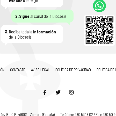
escanéa
este QR.
2.
Sigue
al canal de la Diócesis.
3.
Recibe toda la
información
de la Diócesis.
IÓN
CONTACTO
AVISO LEGAL
POLÍTICA DE PRIVACIDAD
POLÍTICA DE
ón, 18 - C.P.: 49001 - Zamora (España)
–
Teléfono: 980 53 18 02 / Fax: 980 50 