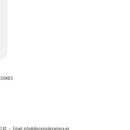
 COOKIES
90 82
–
Email:
info@diocesisdezamora.es