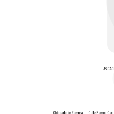
UBICAC
Obispado de Zamora
–
Calle Ramos Carri