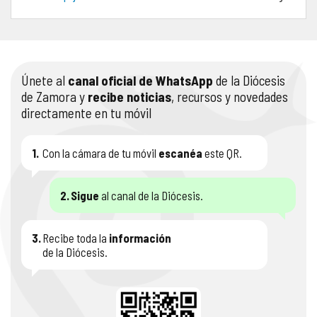
COMPLIANCE
PASTORAL SAMARITANA
IMÁGENES
DOCTRINA DE LA IGLESIA
CENTROS SOCIALES
VÍDEOS
Únete al
canal oficial de WhatsApp
de la Diócesis
de Zamora y
recibe noticias
, recursos y novedades
PORTAL DE TRANSPARENCIA
APOSTOLADO SEGLAR
AUDIOS
directamente en tu móvil
RENDICIÓN CUENTAS ENTIDADES RELIGIOSAS
VIDA CONSAGRADA
1.
Con la cámara de tu móvil
escanéa
este QR.
PREGUNTAS FRECUENTES
2.
Sigue
al canal de la Diócesis.
3.
Recibe toda la
información
de la Diócesis.