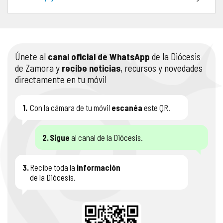
COMPLIANCE
PASTORAL SAMARITANA
IMÁGENES
DOCTRINA DE LA IGLESIA
CENTROS SOCIALES
VÍDEOS
Únete al
canal oficial de WhatsApp
de la Diócesis
de Zamora y
recibe noticias
, recursos y novedades
PORTAL DE TRANSPARENCIA
APOSTOLADO SEGLAR
AUDIOS
directamente en tu móvil
RENDICIÓN CUENTAS ENTIDADES RELIGIOSAS
VIDA CONSAGRADA
1.
Con la cámara de tu móvil
escanéa
este QR.
PREGUNTAS FRECUENTES
2.
Sigue
al canal de la Diócesis.
3.
Recibe toda la
información
de la Diócesis.