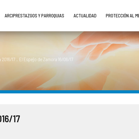
ARCIPRESTAZGOS Y PARROQUIAS
ACTUALIDAD
PROTECCIÓN AL 
 2016/17
.
El Espejo de Zamora 16/06/17
016/17