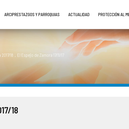
ARCIPRESTAZGOS Y PARROQUIAS
ACTUALIDAD
PROTECCIÓN AL 
 2017/18
.
El Espejo de Zamora 17/11/17
017/18