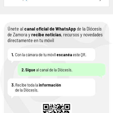
COMPLIANCE
PASTORAL SAMARITANA
IMÁGENES
DOCTRINA DE LA IGLESIA
CENTROS SOCIALES
VÍDEOS
Únete al
canal oficial de WhatsApp
de la Diócesis
de Zamora y
recibe noticias
, recursos y novedades
PORTAL DE TRANSPARENCIA
APOSTOLADO SEGLAR
AUDIOS
directamente en tu móvil
RENDICIÓN CUENTAS ENTIDADES RELIGIOSAS
VIDA CONSAGRADA
1.
Con la cámara de tu móvil
escanéa
este QR.
PREGUNTAS FRECUENTES
2.
Sigue
al canal de la Diócesis.
3.
Recibe toda la
información
de la Diócesis.