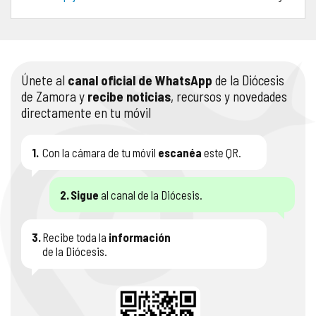
COMPLIANCE
PASTORAL SAMARITANA
IMÁGENES
DOCTRINA DE LA IGLESIA
CENTROS SOCIALES
VÍDEOS
Únete al
canal oficial de WhatsApp
de la Diócesis
de Zamora y
recibe noticias
, recursos y novedades
PORTAL DE TRANSPARENCIA
APOSTOLADO SEGLAR
AUDIOS
directamente en tu móvil
RENDICIÓN CUENTAS ENTIDADES RELIGIOSAS
VIDA CONSAGRADA
1.
Con la cámara de tu móvil
escanéa
este QR.
PREGUNTAS FRECUENTES
2.
Sigue
al canal de la Diócesis.
3.
Recibe toda la
información
de la Diócesis.