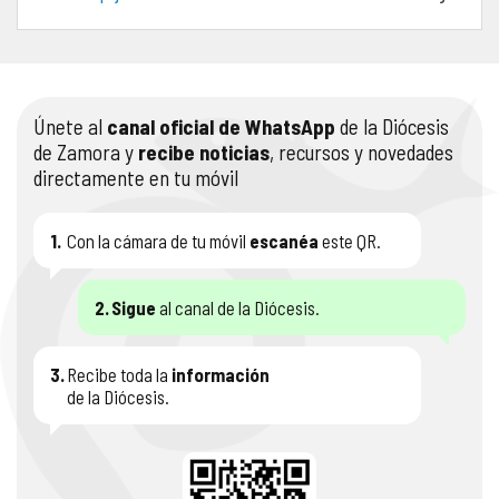
COMPLIANCE
PASTORAL SAMARITANA
IMÁGENES
DOCTRINA DE LA IGLESIA
CENTROS SOCIALES
VÍDEOS
Únete al
canal oficial de WhatsApp
de la Diócesis
de Zamora y
recibe noticias
, recursos y novedades
PORTAL DE TRANSPARENCIA
APOSTOLADO SEGLAR
AUDIOS
directamente en tu móvil
RENDICIÓN CUENTAS ENTIDADES RELIGIOSAS
VIDA CONSAGRADA
1.
Con la cámara de tu móvil
escanéa
este QR.
PREGUNTAS FRECUENTES
2.
Sigue
al canal de la Diócesis.
3.
Recibe toda la
información
de la Diócesis.