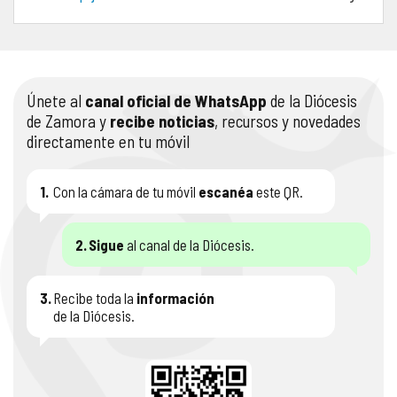
COMPLIANCE
PASTORAL SAMARITANA
IMÁGENES
DOCTRINA DE LA IGLESIA
CENTROS SOCIALES
VÍDEOS
Únete al
canal oficial de WhatsApp
de la Diócesis
de Zamora y
recibe noticias
, recursos y novedades
PORTAL DE TRANSPARENCIA
APOSTOLADO SEGLAR
AUDIOS
directamente en tu móvil
RENDICIÓN CUENTAS ENTIDADES RELIGIOSAS
VIDA CONSAGRADA
1.
Con la cámara de tu móvil
escanéa
este QR.
PREGUNTAS FRECUENTES
2.
Sigue
al canal de la Diócesis.
3.
Recibe toda la
información
de la Diócesis.