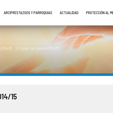
ARCIPRESTAZGOS Y PARROQUIAS
ACTUALIDAD
PROTECCIÓN AL 
 2014/15
.
El Espejo de Zamora 27/02/15
014/15