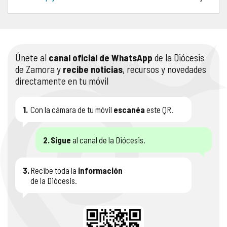
COMPLIANCE
PASTORAL SAMARITANA
IMÁGENES
DOCTRINA DE LA IGLESIA
CENTROS SOCIALES
VÍDEOS
Únete al
canal oficial de WhatsApp
de la Diócesis
de Zamora y
recibe noticias
, recursos y novedades
PORTAL DE TRANSPARENCIA
APOSTOLADO SEGLAR
AUDIOS
directamente en tu móvil
RENDICIÓN CUENTAS ENTIDADES RELIGIOSAS
VIDA CONSAGRADA
1.
Con la cámara de tu móvil
escanéa
este QR.
PREGUNTAS FRECUENTES
2.
Sigue
al canal de la Diócesis.
3.
Recibe toda la
información
de la Diócesis.