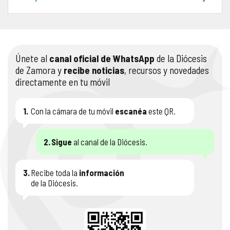
COMPLIANCE
PASTORAL SAMARITANA
IMÁGENES
DOCTRINA DE LA IGLESIA
CENTROS SOCIALES
VÍDEOS
Únete al
canal oficial de WhatsApp
de la Diócesis
de Zamora y
recibe noticias
, recursos y novedades
PORTAL DE TRANSPARENCIA
APOSTOLADO SEGLAR
AUDIOS
directamente en tu móvil
RENDICIÓN CUENTAS ENTIDADES RELIGIOSAS
VIDA CONSAGRADA
1.
Con la cámara de tu móvil
escanéa
este QR.
PREGUNTAS FRECUENTES
2.
Sigue
al canal de la Diócesis.
3.
Recibe toda la
información
de la Diócesis.