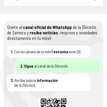
COMPLIANCE
PASTORAL SAMARITANA
IMÁGENES
DOCTRINA DE LA IGLESIA
CENTROS SOCIALES
VÍDEOS
Únete al
canal oficial de WhatsApp
de la Diócesis
de Zamora y
recibe noticias
, recursos y novedades
PORTAL DE TRANSPARENCIA
APOSTOLADO SEGLAR
AUDIOS
directamente en tu móvil
RENDICIÓN CUENTAS ENTIDADES RELIGIOSAS
VIDA CONSAGRADA
1.
Con la cámara de tu móvil
escanéa
este QR.
PREGUNTAS FRECUENTES
2.
Sigue
al canal de la Diócesis.
3.
Recibe toda la
información
de la Diócesis.