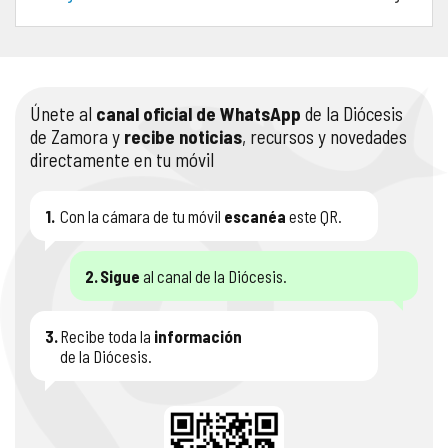
COMPLIANCE
PASTORAL SAMARITANA
IMÁGENES
DOCTRINA DE LA IGLESIA
CENTROS SOCIALES
VÍDEOS
Únete al
canal oficial de WhatsApp
de la Diócesis
de Zamora y
recibe noticias
, recursos y novedades
PORTAL DE TRANSPARENCIA
APOSTOLADO SEGLAR
AUDIOS
directamente en tu móvil
RENDICIÓN CUENTAS ENTIDADES RELIGIOSAS
VIDA CONSAGRADA
1.
Con la cámara de tu móvil
escanéa
este QR.
PREGUNTAS FRECUENTES
2.
Sigue
al canal de la Diócesis.
3.
Recibe toda la
información
de la Diócesis.