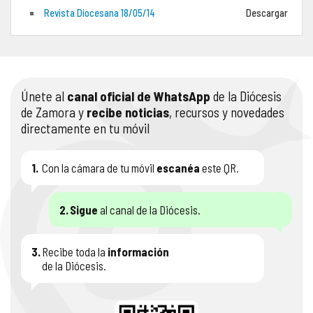
Revista Diocesana 18/05/14
Descargar
COMPLIANCE
PASTORAL SAMARITANA
IMÁGENES
DOCTRINA DE LA IGLESIA
CENTROS SOCIALES
VÍDEOS
Únete al
canal oficial de WhatsApp
de la Diócesis
PORTAL DE TRANSPARENCIA
APOSTOLADO SEGLAR
AUDIOS
de Zamora y
recibe noticias
, recursos y novedades
directamente en tu móvil
RENDICIÓN CUENTAS ENTIDADES RELIGIOSAS
VIDA CONSAGRADA
PREGUNTAS FRECUENTES
1.
Con la cámara de tu móvil
escanéa
este QR.
2.
Sigue
al canal de la Diócesis.
3.
Recibe toda la
información
de la Diócesis.