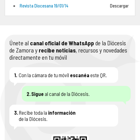
Revista Diocesana 19/01/14
Descargar
COMPLIANCE
PASTORAL SAMARITANA
IMÁGENES
DOCTRINA DE LA IGLESIA
CENTROS SOCIALES
VÍDEOS
Únete al
canal oficial de WhatsApp
de la Diócesis
PORTAL DE TRANSPARENCIA
APOSTOLADO SEGLAR
AUDIOS
de Zamora y
recibe noticias
, recursos y novedades
directamente en tu móvil
RENDICIÓN CUENTAS ENTIDADES RELIGIOSAS
VIDA CONSAGRADA
PREGUNTAS FRECUENTES
1.
Con la cámara de tu móvil
escanéa
este QR.
2.
Sigue
al canal de la Diócesis.
3.
Recibe toda la
información
de la Diócesis.