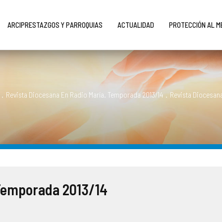
ARCIPRESTAZGOS Y PARROQUIAS
ACTUALIDAD
PROTECCIÓN AL 
.
Revista Diocesana En Radio María. Temporada 2013/14
.
Revista Diocesan
 Temporada 2013/14