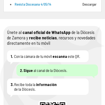
Revista Diocesana 4/05/14
Descargar
COMPLIANCE
PASTORAL SAMARITANA
IMÁGENES
DOCTRINA DE LA IGLESIA
CENTROS SOCIALES
VÍDEOS
Únete al
canal oficial de WhatsApp
de la Diócesis
PORTAL DE TRANSPARENCIA
APOSTOLADO SEGLAR
AUDIOS
de Zamora y
recibe noticias
, recursos y novedades
directamente en tu móvil
RENDICIÓN CUENTAS ENTIDADES RELIGIOSAS
VIDA CONSAGRADA
PREGUNTAS FRECUENTES
1.
Con la cámara de tu móvil
escanéa
este QR.
2.
Sigue
al canal de la Diócesis.
3.
Recibe toda la
información
de la Diócesis.