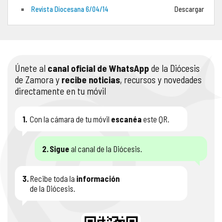
Revista Diocesana 6/04/14
Descargar
COMPLIANCE
PASTORAL SAMARITANA
IMÁGENES
DOCTRINA DE LA IGLESIA
CENTROS SOCIALES
VÍDEOS
Únete al
canal oficial de WhatsApp
de la Diócesis
PORTAL DE TRANSPARENCIA
APOSTOLADO SEGLAR
AUDIOS
de Zamora y
recibe noticias
, recursos y novedades
directamente en tu móvil
RENDICIÓN CUENTAS ENTIDADES RELIGIOSAS
VIDA CONSAGRADA
PREGUNTAS FRECUENTES
1.
Con la cámara de tu móvil
escanéa
este QR.
2.
Sigue
al canal de la Diócesis.
3.
Recibe toda la
información
de la Diócesis.