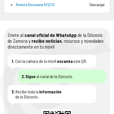
Revista Diocesana 8/12/13
Descargar
COMPLIANCE
PASTORAL SAMARITANA
IMÁGENES
DOCTRINA DE LA IGLESIA
CENTROS SOCIALES
VÍDEOS
Únete al
canal oficial de WhatsApp
de la Diócesis
PORTAL DE TRANSPARENCIA
APOSTOLADO SEGLAR
AUDIOS
de Zamora y
recibe noticias
, recursos y novedades
directamente en tu móvil
RENDICIÓN CUENTAS ENTIDADES RELIGIOSAS
VIDA CONSAGRADA
PREGUNTAS FRECUENTES
1.
Con la cámara de tu móvil
escanéa
este QR.
2.
Sigue
al canal de la Diócesis.
3.
Recibe toda la
información
de la Diócesis.