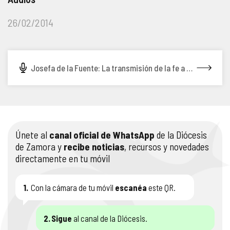
COMPLIANCE
PASTORAL SAMARITANA
IMÁGENES
26/02/2014
DOCTRINA DE LA IGLESIA
CENTROS SOCIALES
VÍDEOS
Josefa de la Fuente: La transmisión de la fe a través del arte (26/02/14)
PORTAL DE TRANSPARENCIA
APOSTOLADO SEGLAR
AUDIOS
RENDICIÓN CUENTAS ENTIDADES RELIGIOSAS
VIDA CONSAGRADA
PREGUNTAS FRECUENTES
Únete al
canal oficial de WhatsApp
de la Diócesis
de Zamora y
recibe noticias
, recursos y novedades
directamente en tu móvil
1.
Con la cámara de tu móvil
escanéa
este QR.
2.
Sigue
al canal de la Diócesis.