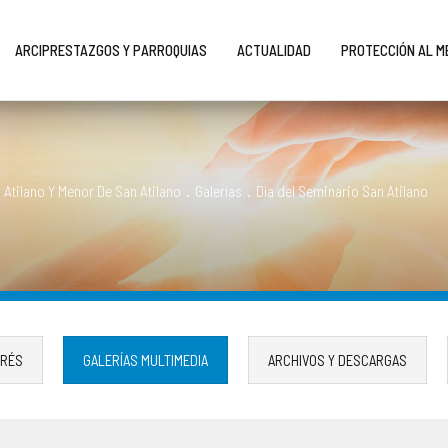
ARCIPRESTAZGOS Y PARROQUIAS
ACTUALIDAD
PROTECCIÓN AL 
Atilano Y Menor De San Atilano
.
Galerías
.
Día del Seminario San Atilano
ERÉS
GALERÍAS MULTIMEDIA
ARCHIVOS Y DESCARGAS