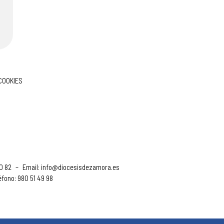
 COOKIES
90 82
–
Email:
info@diocesisdezamora.es
éfono: 980 51 49 98