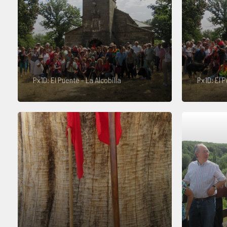
Px1D: El Puente - La Alcobilla
Px1D: El P