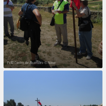
Px1D Castro de Alcañices-El Naso