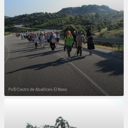
Px1D Castro de Alcañices-El Naso