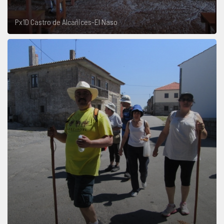
Px1D Castro de Alcañices-El Naso