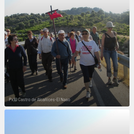
Px1D Castro de Alcañices-El Naso