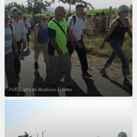
Px1D Castro de Alcañices-El Naso