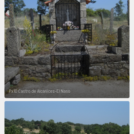
Px1D Castro de Alcañices-El Naso