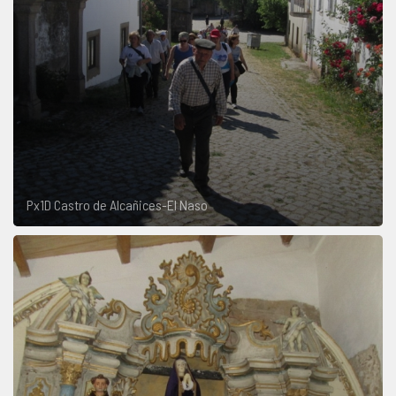
Px1D Castro de Alcañices-El Naso