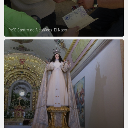
Px1D Castro de Alcañices-El Naso