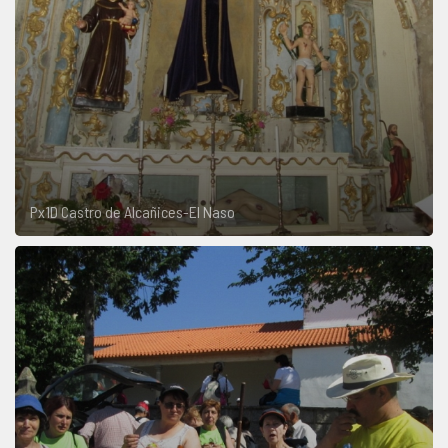
Px1D Castro de Alcañices-El Naso