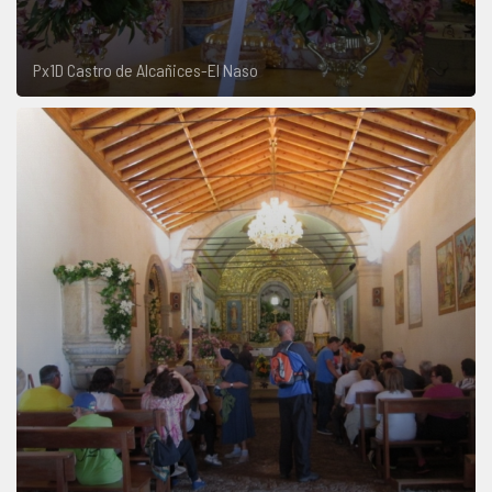
Px1D Castro de Alcañices-El Naso