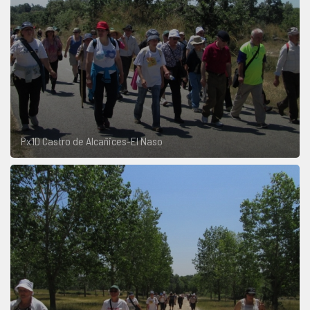
Px1D Castro de Alcañices-El Naso