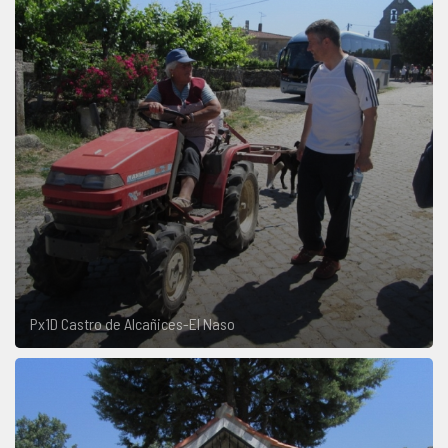
Px1D Castro de Alcañices-El Naso