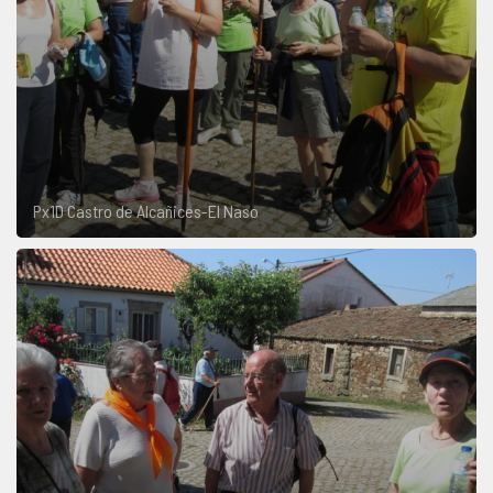
Px1D Castro de Alcañices-El Naso