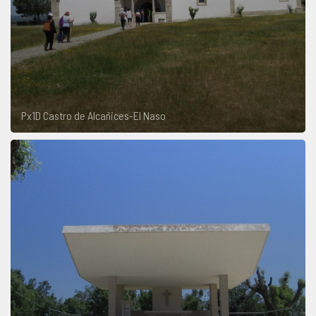
Px1D Castro de Alcañices-El Naso