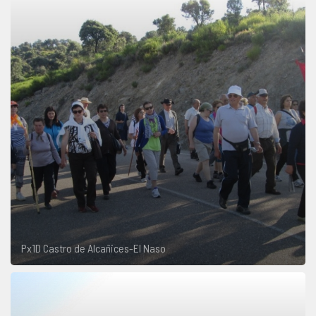
Px1D Castro de Alcañices-El Naso