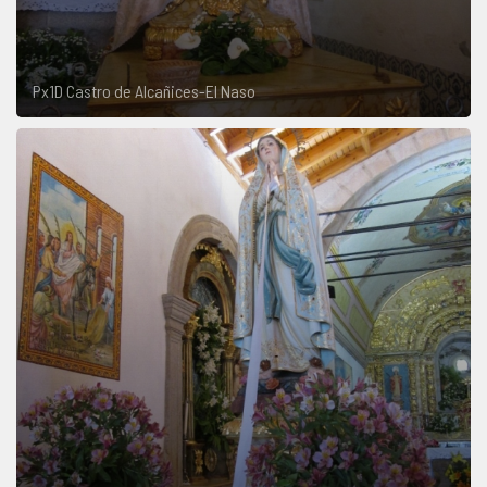
Px1D Castro de Alcañices-El Naso