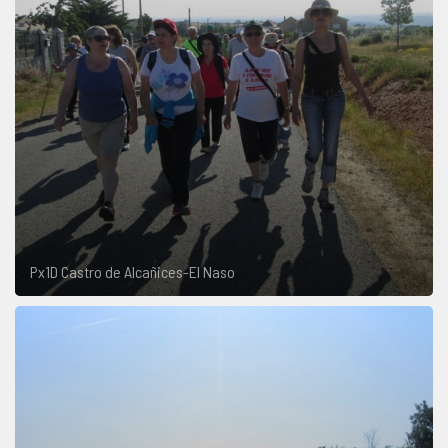
Px1D Castro de Alcañices-El Naso