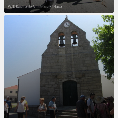
Px1D Castro de Alcañices-El Naso