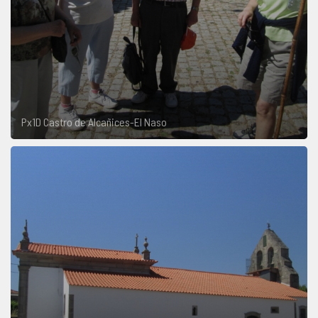
Px1D Castro de Alcañices-El Naso