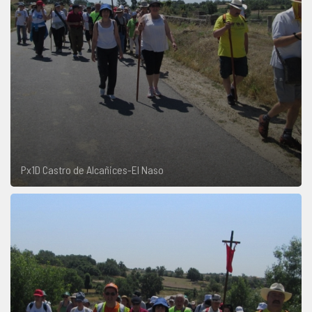
Px1D Castro de Alcañices-El Naso