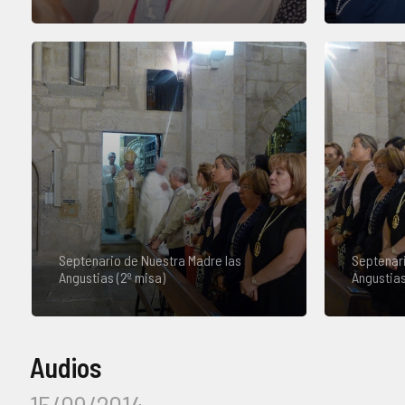
Septenario de Nuestra Madre las
Septenari
Angustias (2º misa)
Angustias
Audios
15/09/2014