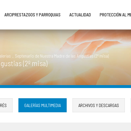
ARCIPRESTAZGOS Y PARROQUIAS
ACTUALIDAD
PROTECCIÓN AL 
alerías
.
Septenario de Nuestra Madre de las Angustias (2º misa)
gustias (2º misa)
ERÉS
GALERÍAS MULTIMEDIA
ARCHIVOS Y DESCARGAS