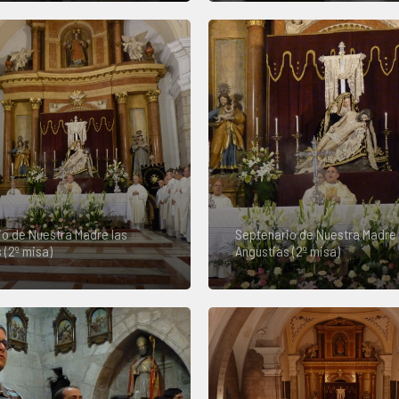
o de Nuestra Madre las
Septenario de Nuestra Madre 
 (2º misa)
Angustias (2º misa)