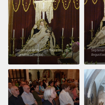
Septenario de Nuestra Madre las
Septenari
Angustias (2º misa)
Angustias