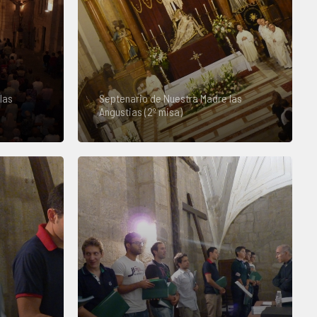
las
Septenario de Nuestra Madre las
Angustias (2º misa)