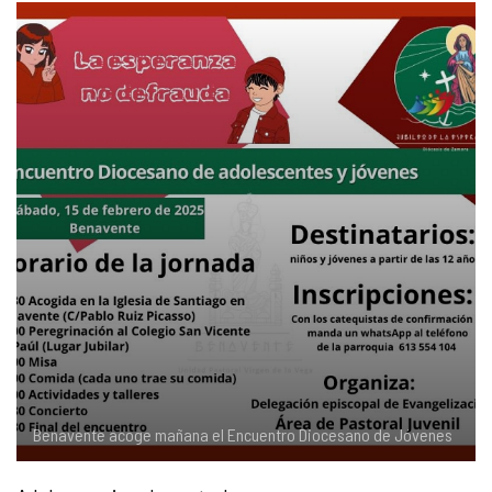
COMPLIANCE
PASTORAL SAMARITANA
IMÁGENES
DOCTRINA DE LA IGLESIA
CENTROS SOCIALES
VÍDEOS
PORTAL DE TRANSPARENCIA
APOSTOLADO SEGLAR
AUDIOS
RENDICIÓN CUENTAS ENTIDADES RELIGIOSAS
VIDA CONSAGRADA
PREGUNTAS FRECUENTES
Benavente acoge mañana el Encuentro Diocesano de Jóvenes