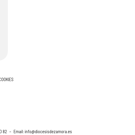
 COOKIES
90 82
–
Email:
info@diocesisdezamora.es