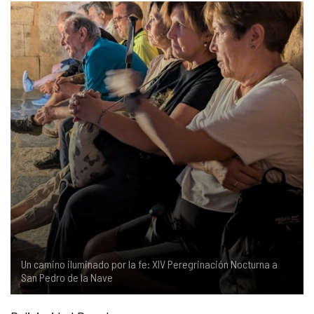
COMPLIANCE
PASTORAL SAMARITANA
IMÁGENES
DOCTRINA DE LA IGLESIA
CENTROS SOCIALES
VÍDEOS
PORTAL DE TRANSPARENCIA
APOSTOLADO SEGLAR
AUDIOS
RENDICIÓN CUENTAS ENTIDADES RELIGIOSAS
VIDA CONSAGRADA
PREGUNTAS FRECUENTES
Un camino iluminado por la fe: XIV Peregrinación Nocturna a
San Pedro de la Nave