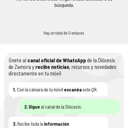
búsqueda.
COMPLIANCE
PASTORAL SAMARITANA
IMÁGENES
DOCTRINA DE LA IGLESIA
CENTROS SOCIALES
VÍDEOS
Hay un total de 0 enlaces
PORTAL DE TRANSPARENCIA
APOSTOLADO SEGLAR
AUDIOS
RENDICIÓN CUENTAS ENTIDADES RELIGIOSAS
VIDA CONSAGRADA
Únete al
canal oficial de WhatsApp
de la Diócesis
de Zamora y
recibe noticias
, recursos y novedades
PREGUNTAS FRECUENTES
directamente en tu móvil
1.
Con la cámara de tu móvil
escanéa
este QR.
2.
Sigue
al canal de la Diócesis.
3.
Recibe toda la
información