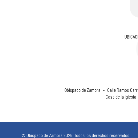
UBICAC
Obispado de Zamora
–
Calle Ramos Carri
Casa de la Iglesia
© Obispado de Zamora 2026. Todos los derechos reservados.