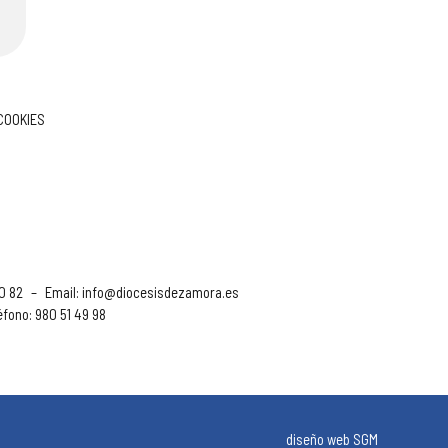
 COOKIES
90 82
–
Email:
info@diocesisdezamora.es
éfono: 980 51 49 98
diseño web SGM