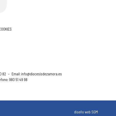
 COOKIES
90 82
–
Email:
info@diocesisdezamora.es
éfono: 980 51 49 98
diseño web SGM