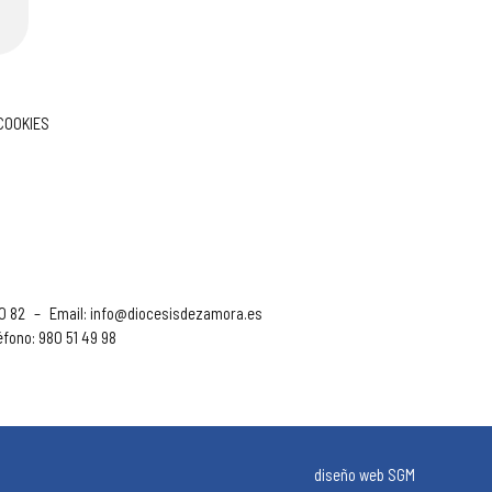
 COOKIES
90 82
–
Email:
info@diocesisdezamora.es
éfono: 980 51 49 98
diseño web SGM