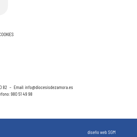
 COOKIES
90 82
–
Email:
info@diocesisdezamora.es
éfono: 980 51 49 98
diseño web SGM