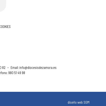
 COOKIES
90 82
–
Email:
info@diocesisdezamora.es
éfono: 980 51 49 98
diseño web SGM