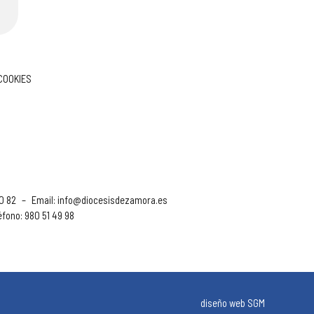
 COOKIES
90 82
–
Email:
info@diocesisdezamora.es
éfono: 980 51 49 98
diseño web SGM