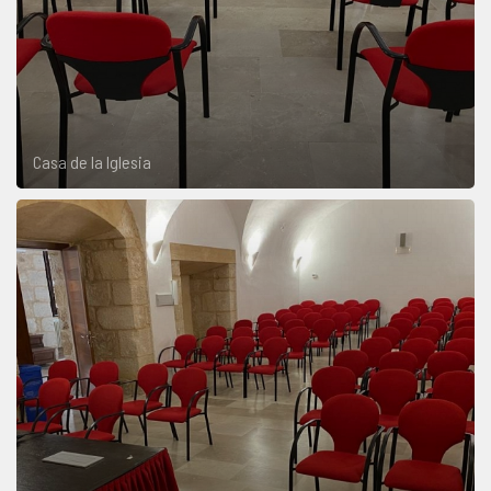
Casa de la Iglesia