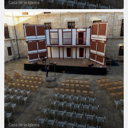
Casa de la Iglesia
Casa de la Iglesia