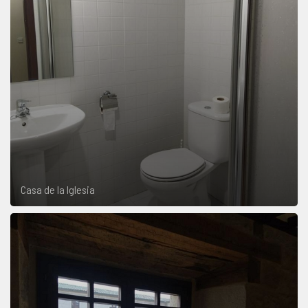
Casa de la Iglesia