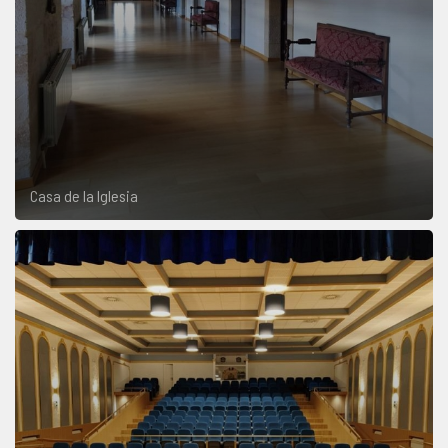
Casa de la Iglesia