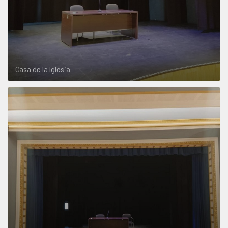
Casa de la Iglesia