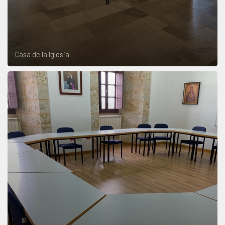
Casa de la Iglesia