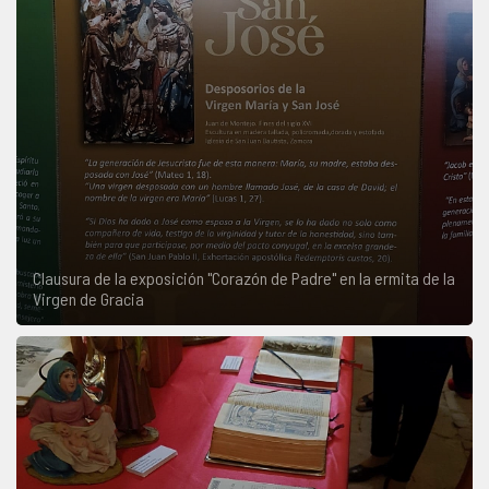
COMPLIANCE
PASTORAL SAMARITANA
IMÁGENES
DOCTRINA DE LA IGLESIA
CENTROS SOCIALES
VÍDEOS
PORTAL DE TRANSPARENCIA
APOSTOLADO SEGLAR
AUDIOS
RENDICIÓN CUENTAS ENTIDADES RELIGIOSAS
VIDA CONSAGRADA
PREGUNTAS FRECUENTES
Clausura de la exposición "Corazón de Padre" en la ermita de la
Virgen de Gracia