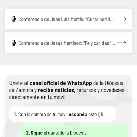
COMPLIANCE
PASTORAL SAMARITANA
IMÁGENES
Conferencia de Juan Luis Martín: "Curar heridas y calentar corazones" (22/05/14)
DOCTRINA DE LA IGLESIA
CENTROS SOCIALES
VÍDEOS
PORTAL DE TRANSPARENCIA
APOSTOLADO SEGLAR
AUDIOS
Conferencia de Jesús Martínez: "Fe y caridad" (13/02/14)
RENDICIÓN CUENTAS ENTIDADES RELIGIOSAS
VIDA CONSAGRADA
PREGUNTAS FRECUENTES
Únete al
canal oficial de WhatsApp
de la Diócesis
de Zamora y
recibe noticias
, recursos y novedades
directamente en tu móvil
1.
Con la cámara de tu móvil
escanéa
este QR.
2.
Sigue
al canal de la Diócesis.