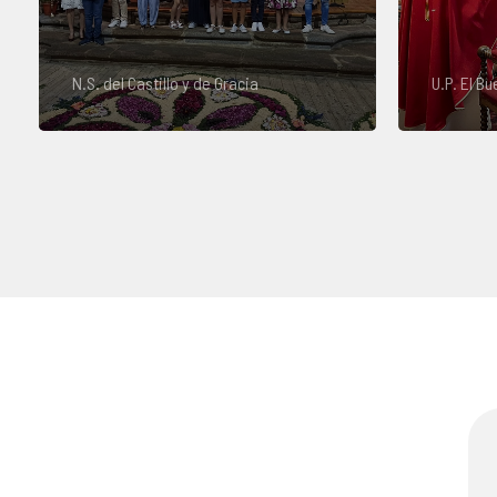
N.S. del Castillo y de Gracia
U.P. El B