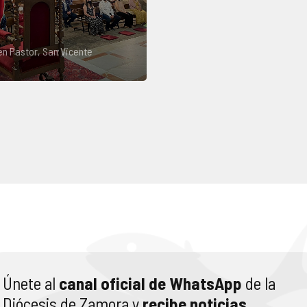
uen Pastor, San Vicente
Únete al
canal oficial de WhatsApp
de la
Diócesis de Zamora y
recibe noticias
,