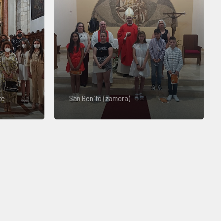
te
San Benito (zamora)