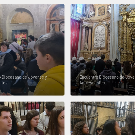
o Diocesano de Jóvenes y
Encuentro Diocesano de Jóve
ntes
Adolescentes