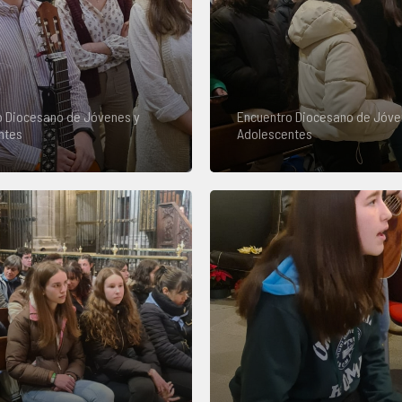
o Diocesano de Jóvenes y
Encuentro Diocesano de Jóve
ntes
Adolescentes