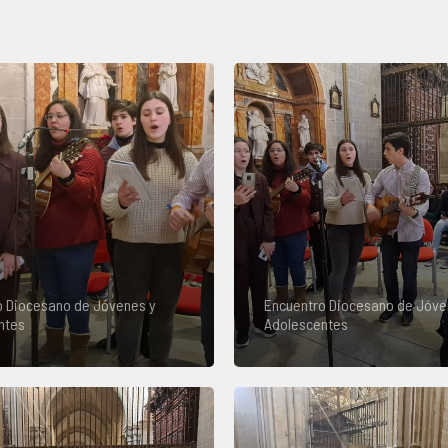
o Diocesano de Jóvenes y
Encuentro Diocesano de Jóve
ntes
Adolescentes