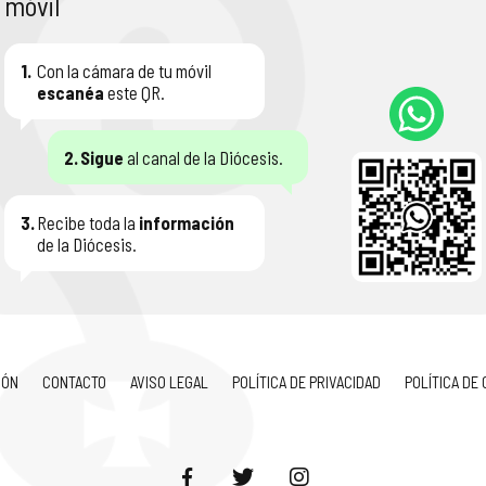
móvil
1.
Con la cámara de tu móvil
escanéa
este QR.
2.
Sigue
al canal de la Diócesis.
3.
Recibe toda la
información
de la Diócesis.
IÓN
CONTACTO
AVISO LEGAL
POLÍTICA DE PRIVACIDAD
POLÍTICA DE