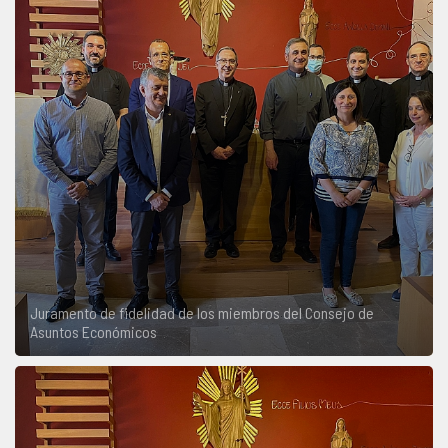
COMPLIANCE
PASTORAL SAMARITANA
IMÁGENES
DOCTRINA DE LA IGLESIA
CENTROS SOCIALES
VÍDEOS
PORTAL DE TRANSPARENCIA
APOSTOLADO SEGLAR
AUDIOS
RENDICIÓN CUENTAS ENTIDADES RELIGIOSAS
VIDA CONSAGRADA
PREGUNTAS FRECUENTES
Juramento de fidelidad de los miembros del Consejo de
Asuntos Económicos