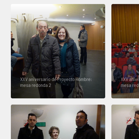
XXV aniversario de Proyecto Hombre:
XXV anive
mesa redonda 2
mesa red