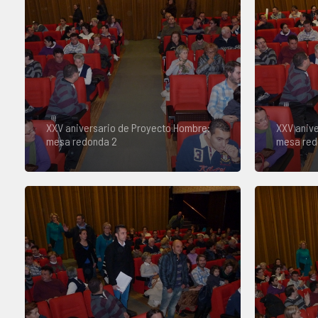
XXV aniversario de Proyecto Hombre:
XXV anive
mesa redonda 2
mesa red