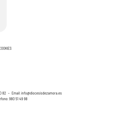
 COOKIES
90 82
–
Email:
info@diocesisdezamora.es
éfono: 980 51 49 98