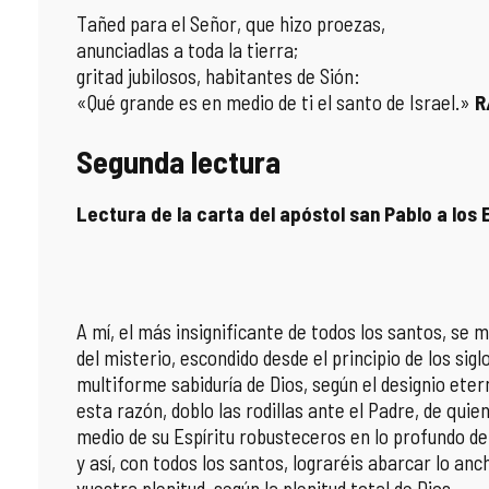
Tañed para el Señor, que hizo proezas,
anunciadlas a toda la tierra;
gritad jubilosos, habitantes de Sión:
«Qué grande es en medio de ti el santo de Israel.»
R
Segunda lectura
Lectura de la carta del apóstol san Pablo a los 
A mí, el más insignificante de todos los santos, se m
del misterio, escondido desde el principio de los sig
multiforme sabiduría de Dios, según el designio eter
esta razón, doblo las rodillas ante el Padre, de quie
medio de su Espíritu robusteceros en lo profundo de
y así, con todos los santos, lograréis abarcar lo anch
vuestra plenitud, según la plenitud total de Dios.