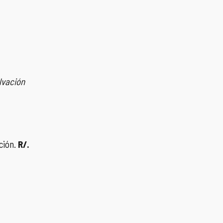
lvación
ción.
R/.