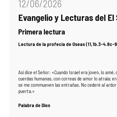
12/06/2026
COMPLIANCE
PASTORAL SAMARITANA
IMÁGENES
Evangelio y Lecturas del E
DOCTRINA DE LA IGLESIA
CENTROS SOCIALES
VÍDEOS
Primera lectura
PORTAL DE TRANSPARENCIA
APOSTOLADO SEGLAR
AUDIOS
Lectura de la profecía de Oseas (11,1b.3-4.8c-9
RENDICIÓN CUENTAS ENTIDADES RELIGIOSAS
VIDA CONSAGRADA
PREGUNTAS FRECUENTES
Así dice el Señor: «Cuando Israel era joven, lo amé,
cuerdas humanas, con correas de amor lo atraía; era
se me commueven las entrañas. No cederé al ardor de
puerta.»
Palabra de Dios